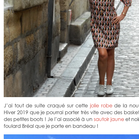
J’ai tout de suite craqué sur cette
jolie robe
de la nouv
Hiver 2019 que je pourrai porter très vite avec des bask
des petites boots ! Je l’ai associé à un
sautoir jaune
et no
foulard Bréal que je porte en bandeau !