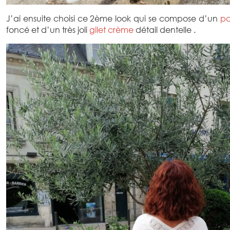
J’ai ensuite choisi ce 2ème look qui se compose d’un
pa
foncé et d’un très joli
gilet crème
détail dentelle .