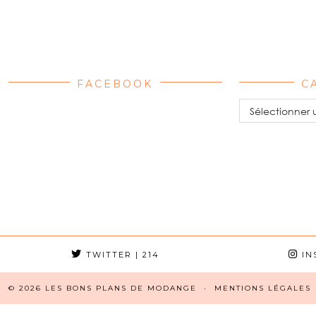
FACEBOOK
C
Catégories
TWITTER
| 214
IN
© 2026
LES BONS PLANS DE MODANGE
MENTIONS LÉGALES