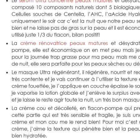
Le
sérum ultra concentré peaux matures
et désydra
composé 10 composants naturels dont 5 biologique
Cellulles souches de Centella, l’AHC, l’aAcide Hyalu
uniquement le soir car c’est la nuit que notre peau se
bien et ne laisse pas de gras sur la peau et il est écon
utilisé juste 1/3 du flacon, bilan positif!
La
crème rénovatrice peaux matures
et désydraté
pompe, elle est économique on en met peu mais je 
pour la journée trop grasse pour ma peau mais me
de nuit, elle sera parfaite pour les peaux sèches ou d
Le masque Ultra régénérant, il régénère, nourrit et red
très contente et je vais continuer à l’utiliser la text
crème fouettée, je l’applique en couche épaisse le so
je vaporise la lotion globale et j’enlève le surplus 
et je laisse le reste agir toute la nuit, un très bon mas
La crème cou et décolleté, en flacon-pompe qui pr
cette partie qui est très sensible et fragile, je suis
crème et mon cou me le rend bien! Pour moi c’est
crème, j’aime la texture qui pénètre bien et la pea
bien hydratée.