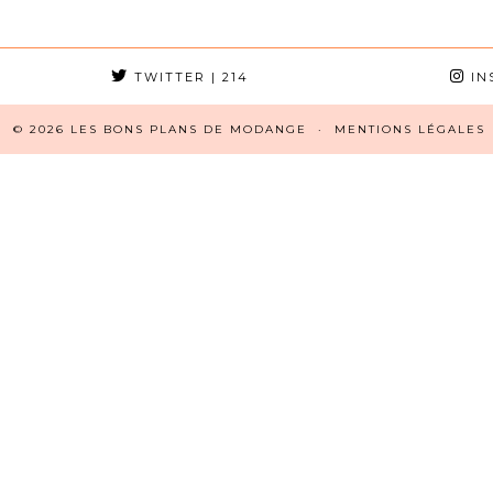
TWITTER
| 214
IN
© 2026
LES BONS PLANS DE MODANGE
MENTIONS LÉGALES