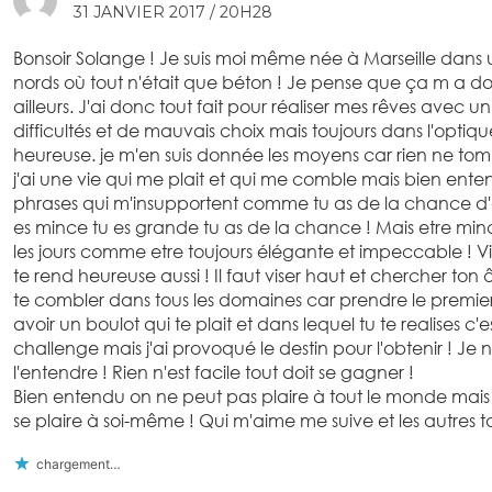
31 JANVIER 2017 / 20H28
Bonsoir Solange ! Je suis moi même née à Marseille dans 
nords où tout n'était que béton ! Je pense que ça m a donn
ailleurs. J'ai donc tout fait pour réaliser mes rêves avec
difficultés et de mauvais choix mais toujours dans l'optiqu
heureuse. je m'en suis donnée les moyens car rien ne tomb
j'ai une vie qui me plait et qui me comble mais bien ente
phrases qui m'insupportent comme tu as de la chance d'a
es mince tu es grande tu as de la chance ! Mais etre minc
les jours comme etre toujours élégante et impeccable !
te rend heureuse aussi ! Il faut viser haut et chercher ton
te combler dans tous les domaines car prendre le premier 
avoir un boulot qui te plait et dans lequel tu te realises c
challenge mais j'ai provoqué le destin pour l'obtenir ! Je n
l'entendre ! Rien n'est facile tout doit se gagner !
Bien entendu on ne peut pas plaire à tout le monde mais l
se plaire à soi-même ! Qui m'aime me suive et les autres ta
chargement…