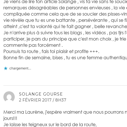
Je viens de lire ton article Solange , vis ta vie sans te sou
remarques désagréables de personnes envieuses , la vie e
compliquée comme cela que de se soucier des pisses-vi
vie révèle que tu es une battante , persévérante , qui se fix
atteint ,c'est ta volonté qui te fait gagner , belle revanch
Je n'arrive plus à suivre tous les blogs , les vidéos , pas tjrs
participer, je pars du principe que c'est mon choix , je trie les
commente pas forcément .
Poursuis ta route , fais toi plaisir et profite +++.
Bonne fin de semaine, bises , tu es une femme authentiqu
chargement…
SOLANGE GOURSE
2 FÉVRIER 2017 / 8H37
Merci ma Laurène, j'espère vraiment que nous pourrons 
jours!!!
Je laisse les teigneux sur le bord de la route,