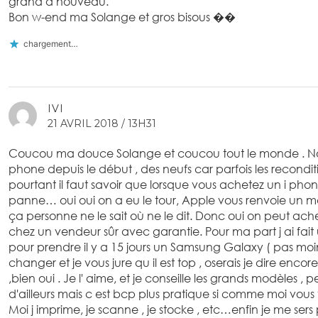
grand à nouveau.
Bon w-end ma Solange et gros bisous ��
chargement…
IVI
21 AVRIL 2018 / 13H31
Coucou ma douce Solange et coucou tout le monde . No
phone depuis le début , des neufs car parfois les recondi
pourtant il faut savoir que lorsque vous achetez un i pho
panne… oui oui on a eu le tour, Apple vous renvoie un m
ça personne ne le sait où ne le dit. Donc oui on peut ach
chez un vendeur sûr avec garantie. Pour ma part j ai fait 
pour prendre il y a 15 jours un Samsung Galaxy ( pas moi
changer et je vous jure qu il est top , oserais je dire enco
,bien oui . Je l' aime, et je conseille les grands modèles ,
d'ailleurs mais c est bcp plus pratique si comme moi vous f
Moi j imprime, je scanne , je stocke , etc…enfin je me ser