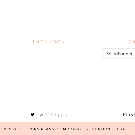
FACEBOOK
C
Catégories
TWITTER
| 214
IN
© 2026
LES BONS PLANS DE MODANGE
MENTIONS LÉGALES