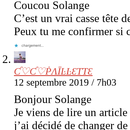
Coucou Solange
C’est un vrai casse tête 
Peux tu me confirmer si 
chargement…
Ƈ♡Ƈ♡ṖΛĪĿĿƐƬƬƐ
12 septembre 2019 / 7h03
Bonjour Solange
Je viens de lire un articl
j’ai décidé de changer de