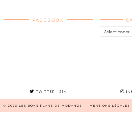
FACEBOOK
C
Catégories
TWITTER
| 214
IN
© 2026
LES BONS PLANS DE MODANGE
MENTIONS LÉGALES