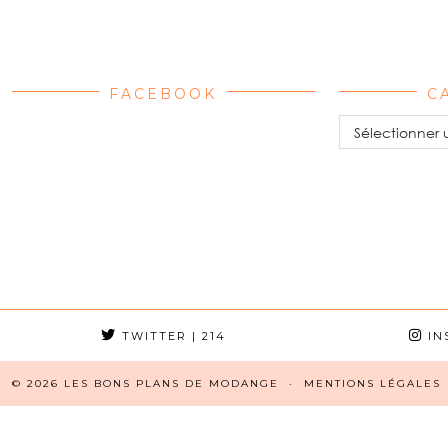
FACEBOOK
C
Catégories
TWITTER
| 214
IN
© 2026
LES BONS PLANS DE MODANGE
MENTIONS LÉGALES