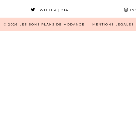
TWITTER
| 214
IN
© 2026
LES BONS PLANS DE MODANGE
MENTIONS LÉGALES