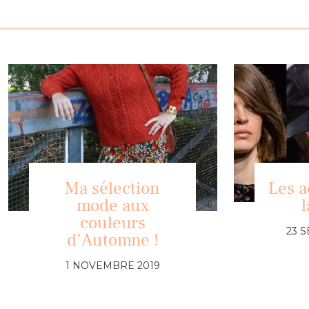
Ma sélection
Les a
mode aux
l
couleurs
23 
d’Automne !
1 NOVEMBRE 2019