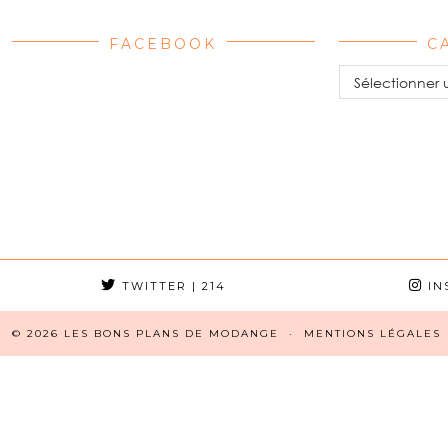
FACEBOOK
C
Catégories
TWITTER
| 214
IN
© 2026
LES BONS PLANS DE MODANGE
MENTIONS LÉGALES