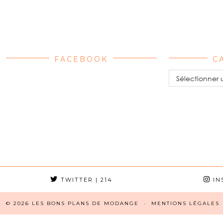
FACEBOOK
C
Catégories
TWITTER
| 214
IN
© 2026
LES BONS PLANS DE MODANGE
MENTIONS LÉGALES