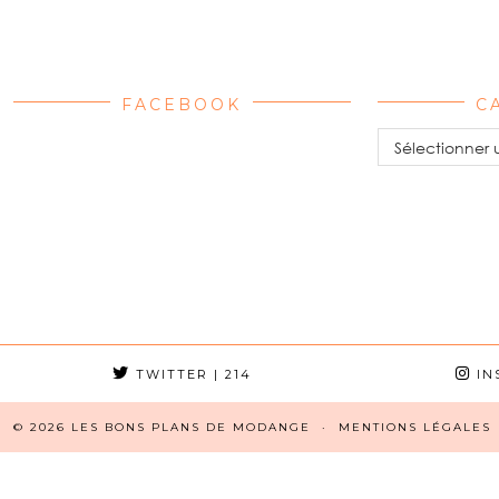
FACEBOOK
C
Catégories
TWITTER
| 214
IN
© 2026
LES BONS PLANS DE MODANGE
MENTIONS LÉGALES