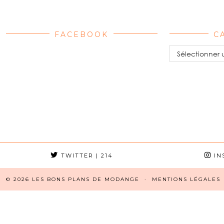
FACEBOOK
C
Catégories
TWITTER
| 214
IN
© 2026
LES BONS PLANS DE MODANGE
MENTIONS LÉGALES