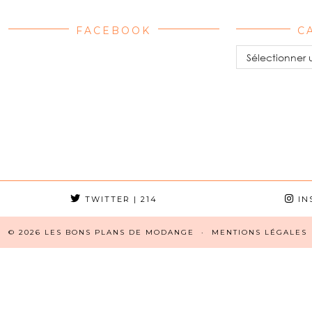
FACEBOOK
C
Catégories
TWITTER
| 214
IN
© 2026
LES BONS PLANS DE MODANGE
MENTIONS LÉGALES