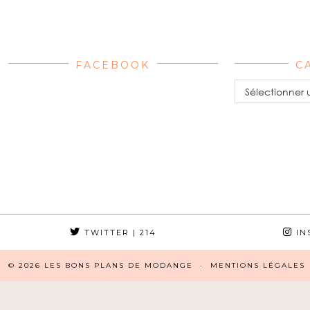
FACEBOOK
C
Catégories
TWITTER
| 214
IN
© 2026
LES BONS PLANS DE MODANGE
MENTIONS LÉGALES