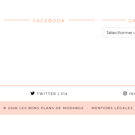
FACEBOOK
C
Catégories
TWITTER
| 214
IN
© 2026
LES BONS PLANS DE MODANGE
MENTIONS LÉGALES