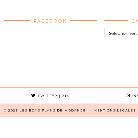
FACEBOOK
C
Catégories
TWITTER
| 214
IN
© 2026
LES BONS PLANS DE MODANGE
MENTIONS LÉGALES