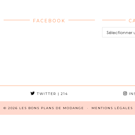
FACEBOOK
C
Catégories
TWITTER
| 214
IN
© 2026
LES BONS PLANS DE MODANGE
MENTIONS LÉGALES