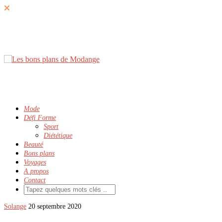
Mode
Défi Forme
Sport
Diététique
Beauté
Bons plans
Voyages
A propos
Contact
Solange
20 septembre 2020