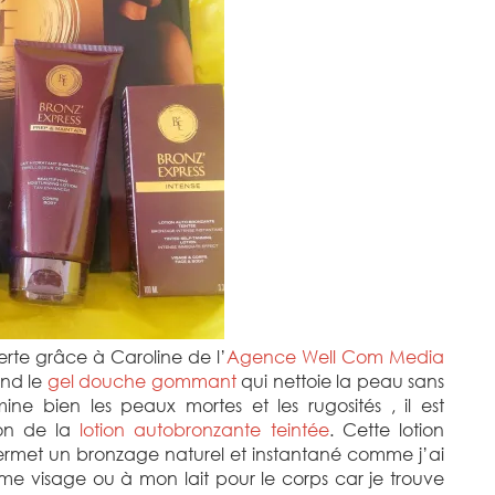
rte grâce à Caroline de l’
Agence Well Com Media
end le
gel douche gommant
qui nettoie la peau sans
imine bien les peaux mortes et les rugosités , il est
ion de la
lotion autobronzante teintée
. Cette lotion
 permet un bronzage naturel et instantané comme j’ai
me visage ou à mon lait pour le corps car je trouve