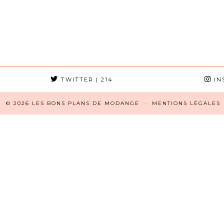
TWITTER
| 214
IN
© 2026
LES BONS PLANS DE MODANGE
MENTIONS LÉGALES