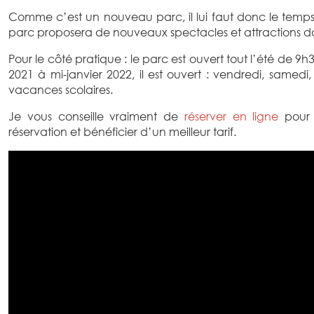
Comme c’est un nouveau parc, il lui faut donc le temps 
parc proposera de nouveaux spectacles et attractions dan
Pour le côté pratique : le parc est ouvert tout l’été de 
2021 à mi-janvier 2022, il est ouvert : vendredi, samedi,
vacances scolaires.
Je vous conseille vraiment de
réserver en ligne
pour 
réservation et bénéficier d’un meilleur tarif.